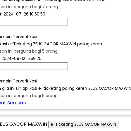
.
san ini berguna bagi 7 orang
ti
2024-07-26 10:50:59
emain Terverifikasi
ikasi e-Ticketing ZEUS GACOR MAXWIN paling keren
.
san ini berguna bagi 5 orang
o
2024-09-12 15:59:20
emain Terverifikasi
 gila ini sih aplikasi e-ticketing paling keren ZEUS GACOR MAXWI
.
san ini berguna bagi 5 orang
ihat Semua >
e-Ticketing ZEUS GACOR MAXWIN