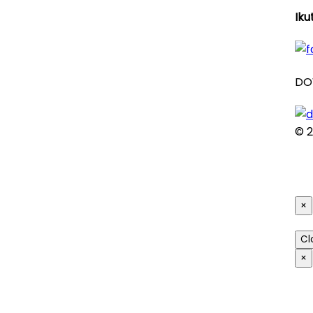
Iku
DO
© 2
×
Cl
×