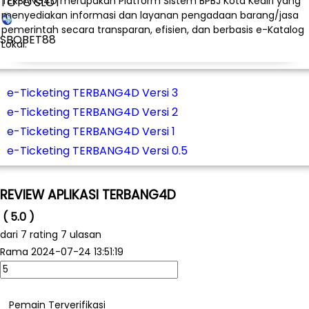
TERBANG4D merupakan Platform Sistem BPBJ Kota Kediri yang
TOTO SLOT
menyediakan informasi dan layanan pengadaan barang/jasa
pemerintah secara transparan, efisien, dan berbasis e-Katalog
SBOBET88
Lokal.
e-Ticketing TERBANG4D Versi 3
e-Ticketing TERBANG4D Versi 2
e-Ticketing TERBANG4D Versi 1
e-Ticketing TERBANG4D Versi 0.5
REVIEW APLIKASI TERBANG4D
( 5.0 )
dari
7
rating 7 ulasan
Rama
2024-07-24 13:51:19
Pemain Terverifikasi