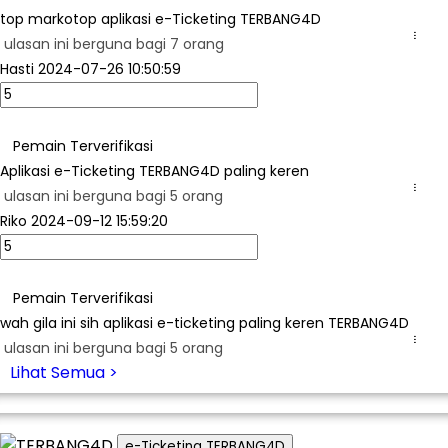
top markotop aplikasi e-Ticketing TERBANG4D
...
ulasan ini berguna bagi 7 orang
Hasti
2024-07-26 10:50:59
Pemain Terverifikasi
Aplikasi e-Ticketing TERBANG4D paling keren
...
ulasan ini berguna bagi 5 orang
Riko
2024-09-12 15:59:20
Pemain Terverifikasi
wah gila ini sih aplikasi e-ticketing paling keren TERBANG4D
...
ulasan ini berguna bagi 5 orang
Lihat Semua >
e-Ticketing TERBANG4D