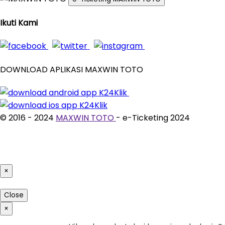
Ikuti Kami
DOWNLOAD APLIKASI MAXWIN TOTO
© 2016 - 2024
MAXWIN TOTO
- e-Ticketing 2024
×
Close
×