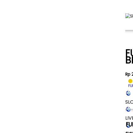
F
B
Rp 
FU
SL
LIV
F