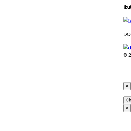
Iku
DO
© 2
×
Cl
×