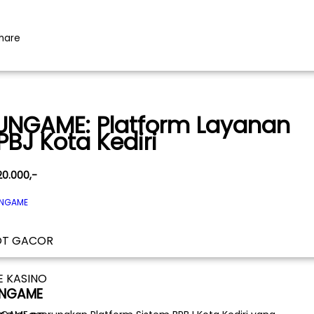
UNGAME: Platform Layanan
PBJ Kota Kediri
20.000,-
NGAME
OT GACOR
E KASINO
UNGAME