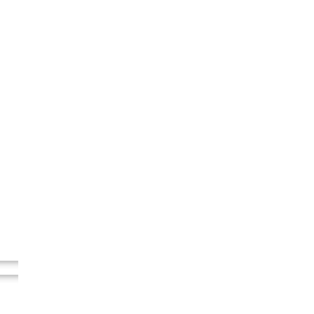
..
..
..